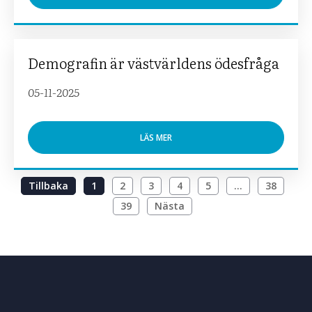
Demografin är västvärldens ödesfråga
05-11-2025
LÄS MER
Tillbaka
1
2
3
4
5
…
38
39
Nästa