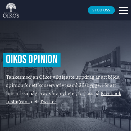
STÖD OSS
OIKOS OPINION
Tankesmedjan Oikos viktigaste uppdrag är att bilda
opinion för ett konservativt samhällsbygge. För att
inte missa några av våra nyheter, följ oss på
Facebook
,
Instagram
, och
Twitter
.