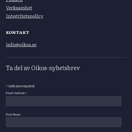
Verksamhet
Integritetspolicy
KONTAKT
info@oikos.se
Ta del av Oikos-nyhetsbrev
*
indicates required
Subscribe
*
Email Address
First Name