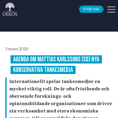
STÖD OSS
3 mars 2020
Agenda om Mattias Karlssons (SD) nya
konservativa tankesmedja
Internationellt spelar tankesmedjor en
mycket viktig roll. De är ofta fristående och
oberoende forsknings- och
opinionsbildande organisationer som driver
sin verksamhet med stora ekonomiska
resurser, till exempel från donationer.