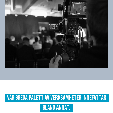
Vår breda palett av verksamheter innefattar
bland annat: