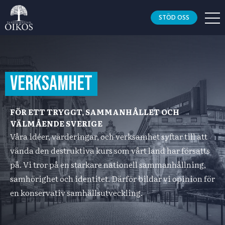
STÖD OSS
Verksamhet
FÖR ETT TRYGGT, SAMMANHÅLLET OCH
VÄLMÅENDE SVERIGE
Våra idéer, värderingar, och verksamhet syftar till att
vända den destruktiva kurs som vårt land har försatts
på. Vi tror på en starkare nationell sammanhållning,
samhörighet och identitet. Därför bildar vi opinion för
en konservativ samhällsutveckling.