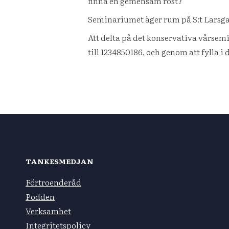
finna en gemensam röst?
Seminariumet äger rum på S:t Larsgat
Att delta på det konservativa vårsemi
till 1234850186, och genom att fylla i
d
TANKESMEDJAN
Förtroenderåd
Podden
Verksamhet
Integritetspolicy