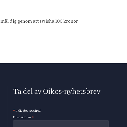
Anmäl dig genom att swisha 100 kronor
Ta del av Oikos-nyhetsbrev
*
indicates required
Subscribe
*
Email Address