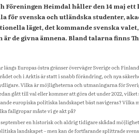
 Föreningen Heimdal håller den 14 maj ett 
a för svenska och utländska studenter, aka
ionella läget, det kommande svenska valet, 
 är de givna ämnena. Bland talarna finns Th
ar längs Europas östra gränser överväger Sverige och Finlan
rådet och i Arktis är statt i snabb förändring, och nya säke
ydligare. Vilka är möjligheterna och utmaningarna för Sverig
dan gått till val eller kommer att göra det under 2022, vilke
ftande europiska politiska landskapet bäst navigeras? Vilka m
lka fallgropar måste vi ge akt på?
i september en historisk och aldrig tidigare skådad möjlighe
politiska landskapet – men kan de fortfarande splittrade sv