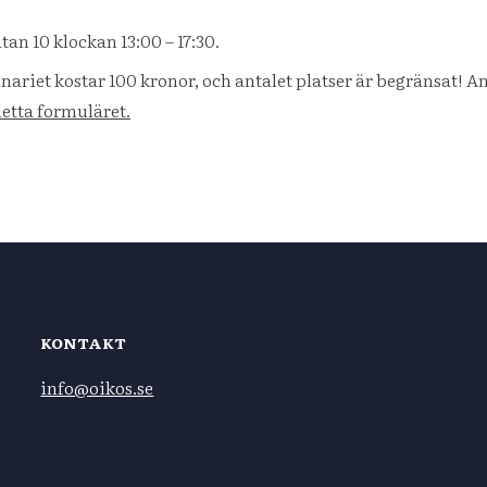
an 10 klockan 13:00 – 17:30.
nariet kostar 100 kronor, och antalet platser är begränsat! 
etta formuläret.
KONTAKT
info@oikos.se