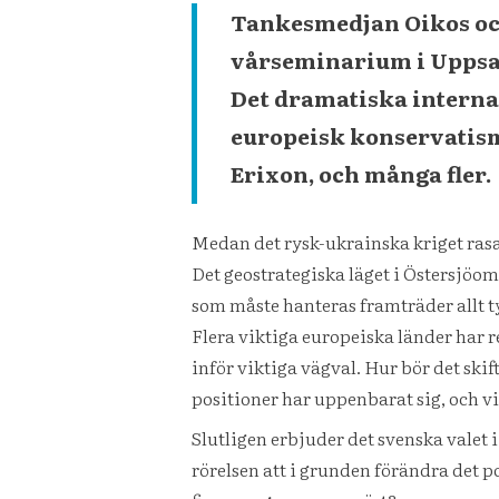
Tankesmedjan Oikos och
vårseminarium i Uppsal
Det dramatiska internat
europeisk konservatism
Erixon, och många fler.
Medan det rysk-ukrainska kriget ras
Det geostrategiska läget i Östersjöom
som måste hanteras framträder allt t
Flera viktiga europeiska länder har re
inför viktiga vägval. Hur bör det ski
positioner har uppenbarat sig, och vi
Slutligen erbjuder det svenska valet 
rörelsen att i grunden förändra det 