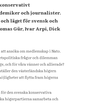
konservativt
demiker och journalister.
och läget för svensk och
omas Gür, Ivar Arpi, Dick
d att ansöka om medlemskap i Nato.
rhetspolitiska frågor och dilemman
e, och för våra vänner och allierade?
t ställer den västerländska högern
öjligheter att flytta fram högerns
t för den svenska konservativa
enska högerpartierna samarbeta och