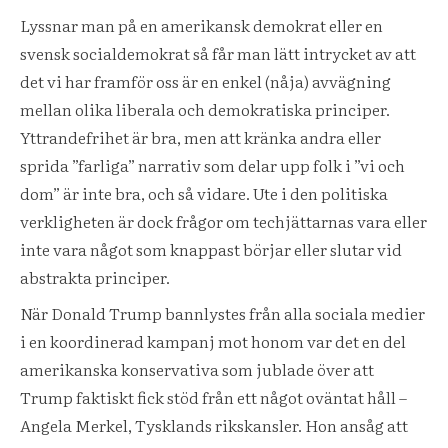
Lyssnar man på en amerikansk demokrat eller en
svensk socialdemokrat så får man lätt intrycket av att
det vi har framför oss är en enkel (nåja) avvägning
mellan olika liberala och demokratiska principer.
Yttrandefrihet är bra, men att kränka andra eller
sprida ”farliga” narrativ som delar upp folk i ”vi och
dom” är inte bra, och så vidare. Ute i den politiska
verkligheten är dock frågor om techjättarnas vara eller
inte vara något som knappast börjar eller slutar vid
abstrakta principer.
När Donald Trump bannlystes från alla sociala medier
i en koordinerad kampanj mot honom var det en del
amerikanska konservativa som jublade över att
Trump faktiskt fick stöd från ett något oväntat håll –
Angela Merkel, Tysklands rikskansler. Hon ansåg att