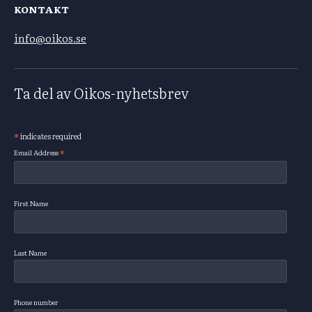
KONTAKT
info@oikos.se
Ta del av Oikos-nyhetsbrev
*
indicates required
Subscribe
*
Email Address
First Name
Last Name
Phone number