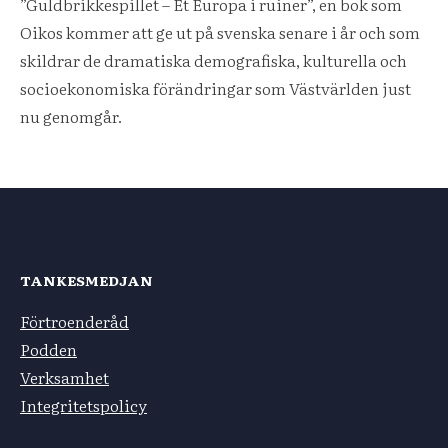
”Guldbrikkespillet – Et Europa i ruiner”, en bok som
Oikos kommer att ge ut på svenska senare i år och som
skildrar de dramatiska demografiska, kulturella och
socioekonomiska förändringar som Västvärlden just
nu genomgår.
TANKESMEDJAN
Förtroenderåd
Podden
Verksamhet
Integritetspolicy