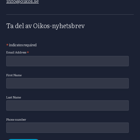
info@oikos.se
Ta del av Oikos-nyhetsbrev
*
indicates required
Subscribe
*
Email Address
First Name
Last Name
Phone number