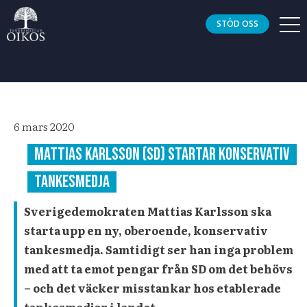
STÖD OSS
6 mars 2020
Mattias Karlsson (SD) startar konservativ
tankesmedja
Sverigedemokraten Mattias Karlsson ska
starta upp en ny, oberoende, konservativ
tankesmedja. Samtidigt ser han inga problem
med att ta emot pengar från SD om det behövs
– och det väcker misstankar hos etablerade
tankesmedjor i landet.