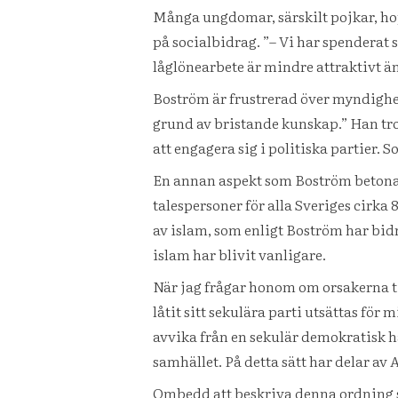
Många ungdomar, särskilt pojkar, hop
på socialbidrag. ”– Vi har spenderat 
låglönearbete är mindre attraktivt än s
Boström är frustrerad över myndighete
grund av bristande kunskap.” Han tror
att engagera sig i politiska partier. S
En annan aspekt som Boström betonar 
talespersoner för alla Sveriges cirka
av islam, som enligt Boström har bidr
islam har blivit vanligare.
När jag frågar honom om orsakerna til
låtit sitt sekulära parti utsättas fö
avvika från en sekulär demokratisk hå
samhället. På detta sätt har delar av 
Ombedd att beskriva denna ordning sä