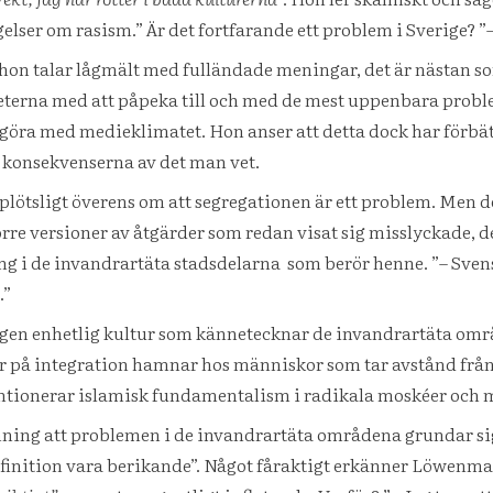
elser om rasism.” Är det fortfarande ett problem i Sverige? ”–
hon talar lågmält med fulländade meningar, det är nästan s
eterna med att påpeka till och med de mest uppenbara prob
 göra med medieklimatet. Hon anser att detta dock har förbätt
ta konsekvenserna av det man vet.
lötsligt överens om att segregationen är ett problem. Men de
rre versioner av åtgärder som redan visat sig misslyckade, d
ing i de invandrartäta stadsdelarna som berör henne. ”– Sven
.”
ingen enhetlig kultur som kännetecknar de invandrartäta områ
r på integration hamnar hos människor som tar avstånd från s
ntionerar islamisk fundamentalism i radikala moskéer och m
anning att problemen i de invandrartäta områdena grundar si
finition vara berikande”. Något fåraktigt erkänner Löwenmark 