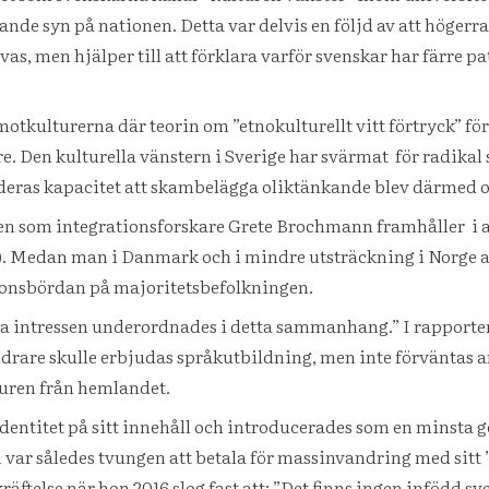
de syn på nationen. Detta var delvis en följd av att högerrad
as, men hjälper till att förklara varför svenskar har färre p
otkulturerna där teorin om ”etnokulturellt vitt förtryck” förs
re. Den kulturella vänstern i Sverige har svärmat för radikal 
deras kapacitet att skambelägga oliktänkande blev därmed oc
men som integrationsforskare Grete Brochmann framhåller i 
). Medan man i Danmark och i mindre utsträckning i Norge an
tionsbördan på majoritetsbefolkningen.
lla intressen underordnades i detta sammanhang.” I rapporte
vandrare skulle erbjudas språkutbildning, men inte förvänta
lturen från hemlandet.
identitet på sitt innehåll och introducerades som en minsta 
 var således tvungen att betala för massinvandring med sitt 
ftelse när hon 2016 slog fast att: ”Det finns ingen infödd sve