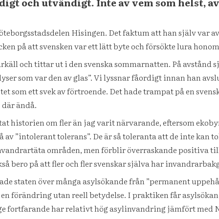
digt och utvändigt. Inte av vem som helst, av
öteborgsstadsdelen Hisingen. Det faktum att han själv var a
ecken på att svensken var ett lätt byte och försökte lura honom
kärkäll och tittar ut i den svenska sommarnatten. På avstånd 
yser som var den av glas”. Vi lyssnar fåordigt innan han avs
t som ett svek av förtroende. Det hade trampat på en svensk 
s där ändå.
tat historien om fler än jag varit närvarande, eftersom eko
v ”intolerant tolerans”. De är så toleranta att de inte kan t
invandrartäta områden, men förblir överraskande positiva til
å bero på att fler och fler svenskar själva har invandrarbak
tade staten över många asylsökande från ”permanent uppehållsti
 en förändring utan reell betydelse. I praktiken får asylsökan
ige fortfarande har relativt hög asylinvandring jämfört med 