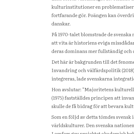
kulturinstitutioner en problematiseran
fortfarande gör. Poängen kan överdriv
danskar.
På 1970-talet blomstrade de svenska m
att vita är historiens eviga missdåda
deras dominans mer fullständig och 
Det här är bakgrunden till det feno
Invandring och välfärdspolitik (2018
integreras, lade svenskarna integra
Hon avslutar: ”Majoritetens kulture
(1975) fastställdes principen att in
skulle de få bidrag för att bevara ku
Som en följd av detta tömdes svensk 
världskulturer. Den svenska nationen
Lomfors gav projektet akademisk bekrä