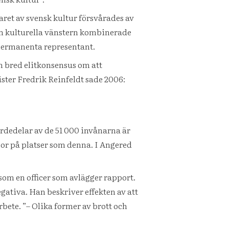
ret av svensk kultur försvårades av
 Den kulturella vänstern kombinerade
 permanenta representant.
 bred elitkonsensus om att
ster Fredrik Reinfeldt sade 2006:
järdedelar av de 51 000 invånarna är
bor på platser som denna. I Angered
 som en officer som avlägger rapport.
ativa. Han beskriver effekten av att
bete. ”– Olika former av brott och