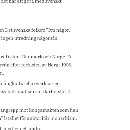
t det har att göra med svenskt
oken Det svenska folket: ”Om någon
s ingen utredning någonsin,
positiv än i Danmark och Norge. En
rrän efter förlusten av Norge 1905.
n.
n mångkulturella överklassen
nsk nationalism var därför starkt
ll angrepp mot kungamakten som han
n” istället för auktoritär monarkism.
et, medier och andra