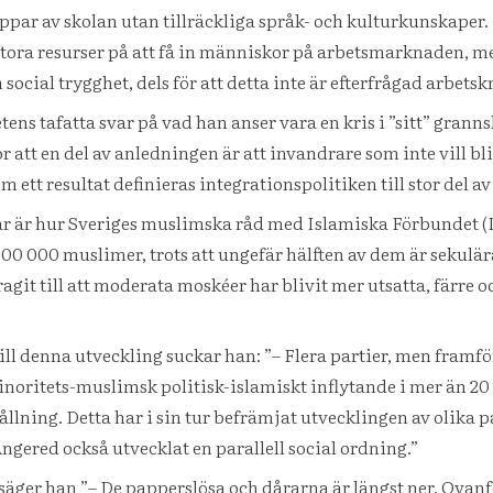
par av skolan utan tillräckliga språk- och kulturkunskaper.
stora resurser på att få in människor på arbetsmarknaden, med
ocial trygghet, dels för att detta inte är efterfrågad arbetskr
ns tafatta svar på vad han anser vara en kris i ”sitt” granns
 att en del av anledningen är att invandrare som inte vill b
om ett resultat definieras integrationspolitiken till stor del a
är hur Sveriges muslimska råd med Islamiska Förbundet (IF) 
 800 000 muslimer, trots att ungefär hälften av dem är sekulä
agit till att moderata moskéer har blivit mer utsatta, färre o
l denna utveckling suckar han: ”– Flera partier, men framför
r minoritets-muslimsk politisk-islamiskt inflytande i mer än 
llning. Detta har i sin tur befrämjat utvecklingen av olika pa
Angered också utvecklat en parallell social ordning.”
ger han ”– De papperslösa och dårarna är längst ner. Ovanf