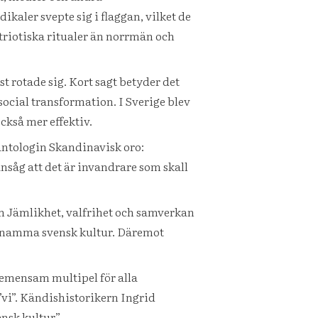
ikaler svepte sig i flaggan, vilket de
atriotiska ritualer än norrmän och
t rotade sig. Kort sagt betyder det
social transformation. I Sverige blev
kså mer effektiv.
antologin Skandinavisk oro:
såg att det är invandrare som skall
n Jämlikhet, valfrihet och samverkan
s anamma svensk kultur. Däremot
gemensam multipel för alla
”vi”. Kändishistorikern Ingrid
nsk kultur”.