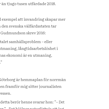
 än tjugo tusen utfärdade 2018.
ill exempel att invandring skapar mer
 den svenska välfärdsstaten tar
er Gudmundson skrev 2016:
ntalet samhällsproblem – eller
utmaning, långtidsarbetslöshet i
as ekonomi är en utmaning,
.”
t i Göteborg är hemmaplan för norrmän
en framför mig sitter journalisten
essen.
r detta berör henne svarar hon:
”– Det
er ”– Det hjälper naturligtvis att jag