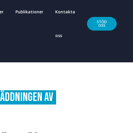
er
Publikationer
Kontakta
STÖD
OSS
oss
 räddningen av