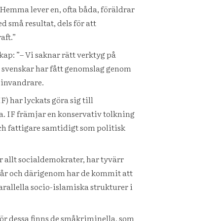
 Hemma lever en, ofta båda, föräldrar
 små resultat, dels för att
aft.”
kap: ”– Vi saknar rätt verktyg på
li svenskar har fått genomslag genom
v invandrare.
har lyckats göra sig till
ra. IF främjar en konservativ tolkning
ch fattigare samtidigt som politisk
 allt socialdemokrater, har tyvärr
20 år och därigenom har de kommit att
rallella socio-islamiska strukturer i
ör dessa finns de småkriminella, som