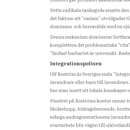
Detta radikala tankegods ersatte den
det faktum att ”rasism” utvidgades ti
dominans och herravälde med en själ
Denna mekanism dominerar fortfarand
komplettera det problematiska ”vita”
”Endast barbariet är ursvenskt. Rest
Integrationspolisen
Ulf Boström är Sveriges enda ”integrat
invandrare eller barn till invandrar
har man insett att lokala kunskaper 
Fönstret på Boströms kontor ramar in 
Skolavhopp, bidragsberoende, brottsf
många andragenerationens invandrare i
svartarbete blir vägen till självstän