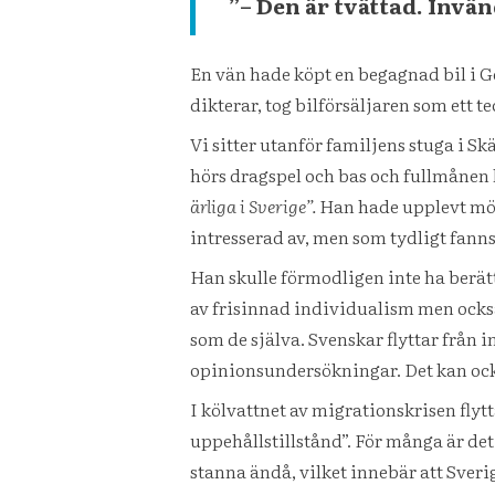
”– Den är tvättad. Invän
En vän hade köpt en begagnad bil i G
dikterar, tog bilförsäljaren som ett t
Vi sitter utanför familjens stuga i S
hörs dragspel och bas och fullmånen l
ärliga i Sverige”.
Han hade upplevt möte
intresserad av, men som tydligt fann
Han skulle förmodligen inte ha berät
av frisinnad individualism men också a
som de själva. Svenskar flyttar från 
opinionsundersökningar. Det kan ocks
I kölvattnet av migrationskrisen flyt
uppehållstillstånd”. För många är det
stanna ändå, vilket innebär att Sver