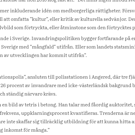
 mer inkluderande idén om medborgerliga rättigheter. Försva
ll att omfatta ”kultur”, eller kritik av kulturella sedvänjor.
vbild som förtryckta, eller åtminstone som den förtrycktes
e i Sverige. Invandringspolitiken bygger fortfarande på en
 Sverige med ”mångfald” utifrån. Eller som landets statsmini
en av utvecklingen har kommit utifrån”.
ionspolis”, ansluten till polisstationen i Angered, där tre f
e. 26 procent av invandrare med icke-västerländsk bakgrund 
och ständig närvaro krävs.
en bild av tetris i betong. Han talar med fåordig auktoritet,
rekvens, uppklarningsprocent kvantifieras. Trenderna är neg
nte skaffar sig tillräcklig utbildning för att kunna hitta ar
dig inkomst för många.”