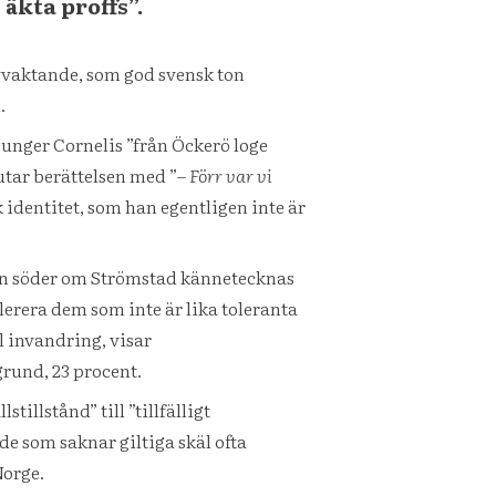
 äkta proffs”.
vvaktande, som god svensk ton
.
sjunger Cornelis ”från Öckerö loge
lutar berättelsen med ”–
Förr var vi
identitet, som han egentligen inte är
byn söder om Strömstad kännetecknas
olerera dem som inte är lika toleranta
l invandring, visar
grund, 23 procent.
llstånd” till ”tillfälligt
de som saknar giltiga skäl ofta
Norge.