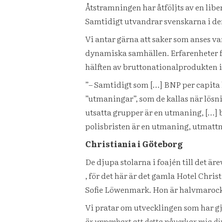
Åtstramningen har åtföljts av en lib
Samtidigt utvandrar svenskarna i den 
Vi antar gärna att saker som anses va
dynamiska samhällen. Erfarenheter fr
hälften av bruttonationalprodukten i
”– Samtidigt som […] BNP per capita h
”utmaningar”, som de kallas när lösni
utsatta grupper är en utmaning, […]
polisbristen är en utmaning, utmatt
Christiania i Göteborg
De djupa stolarna i foajén till det ä
, för det här är det gamla Hotel Chri
Sofie Löwenmark. Hon är halvmarocka
Vi pratar om utvecklingen som har gjo
är uppenbart att detta påverkar mig dir