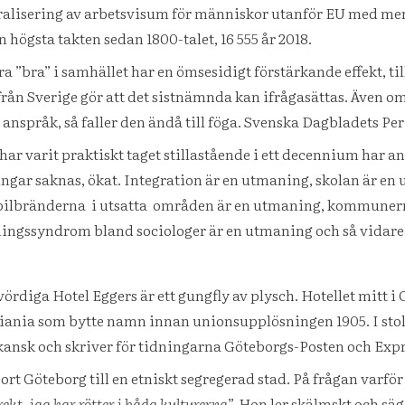
eralisering av arbetsvisum för människor utanför EU med mer
högsta takten sedan 1800-talet, 16 555 år 2018.
ra ”bra” i samhället har en ömsesidigt förstärkande effekt, t
ån Sverige gör att det sistnämnda kan ifrågasättas. Även om
 anspråk, så faller den ändå till föga. Svenska Dagbladets P
ar varit praktiskt taget stillastående i ett decennium har a
ngar saknas, ökat. Integration är en utmaning, skolan är en 
 bilbränderna
i utsatta
områden är en utmaning, kommunern
ningssyndrom bland sociologer är en utmaning och så vidare
revördiga Hotel Eggers är ett gungfly av plysch. Hotellet mit
stiania som bytte namn innan unionsupplösningen 1905. I stol
nsk och skriver för tidningarna Göteborgs-Posten och Expr
rt Göteborg till en etniskt segregerad stad. På frågan varfö
ekt, jag har rötter i båda kulturerna
”. Hon ler skälmskt och säg