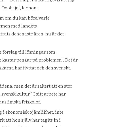
 Oooh-ja”, ler hon.
om om du kan höra varje
lemen med landets
rats de senaste åren, nu är det
 förslag till lösningar som
e kastar pengar på problemen”. Det är
skarna har flyttat och den svenska
dena, men det är säkert att en stor
vensk kultur.” I sitt arbete har
uslimska friskolor.
g i ekonomisk ojämlikhet, inte
att hon själv har tagits in i