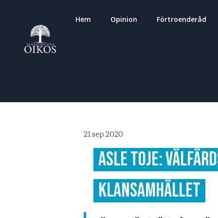
Hem
Opinion
Förtroenderåd
21 sep 2020
ASLE TOJE: Välfärd
klansamhället