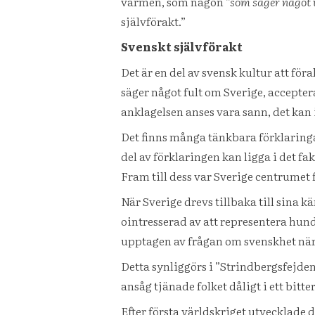
värmen, som någon
”som säger något 
självförakt.”
Svenskt självförakt
Det är en del av svensk kultur att för
säger något fult om Sverige, accepte
anklagelsen anses vara sann, det kan 
Det finns många tänkbara förklaringa
del av förklaringen kan ligga i det fa
Fram till dess var Sverige centrumet
När Sverige drevs tillbaka till sina
ointresserad av att representera hun
upptagen av frågan om svenskhet när 
Detta synliggörs i ”Strindbergsfejden
ansåg tjänade folket dåligt i ett bitt
Efter första världskriget utvecklade 