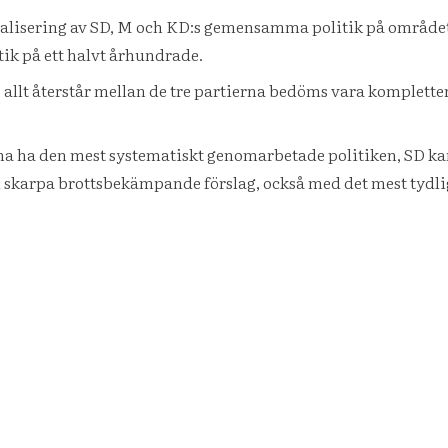
 realisering av SD, M och KD:s gemensamma politik på områ
ik på ett halvt århundrade.
allt återstår mellan de tre partierna bedöms vara komplettera
 ha den mest systematiskt genomarbetade politiken, SD kan a
 skarpa brottsbekämpande förslag, också med det mest tydl