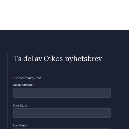
Ta del av Oikos-nyhetsbrev
*
indicates required
Subscribe
*
Email Address
First Name
Last Name