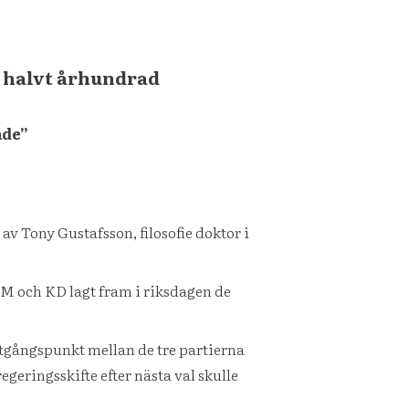
t halvt århundrad
ade”
v Tony Gustafsson, filosofie doktor i
, M och KD lagt fram i riksdagen de
utgångspunkt mellan de tre partierna
egeringsskifte efter nästa val skulle