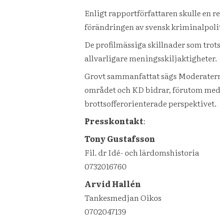
Enligt rapportförfattaren skulle en
förändringen av svensk kriminalpolit
De profilmässiga skillnader som trots 
allvarligare meningsskiljaktigheter.
Grovt sammanfattat sägs Moderaterna
området och KD bidrar, förutom med
brottsofferorienterade perspektivet.
Presskontakt
:
Tony Gustafsson
Fil. dr Idé- och lärdomshistoria
0732016760
Arvid Hallén
Tankesmedjan Oikos
0702047139