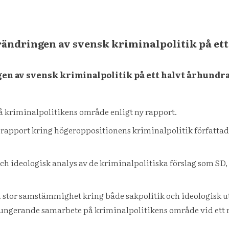
̈rändringen av svensk kriminalpolitik på et
ngen av svensk kriminalpolitik på ett halvt århundr
̊ kriminalpolitikens område enligt ny rapport.
apport kring högeroppositionens kriminalpolitik författad a
ch ideologisk analys av de kriminalpolitiska förslag som SD
 en stor samstämmighet kring både sakpolitik och ideologisk 
̈l fungerande samarbete på kriminalpolitikens område vid ett r