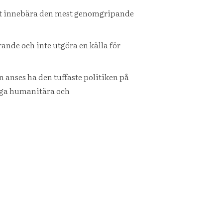
det innebära den mest genomgripande
nde och inte utgöra en källa för
nses ha den tuffaste politiken på
iga humanitära och