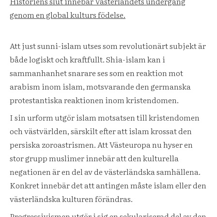
Historiens slut innebär Västerlandets undergång
genom en global kulturs födelse.
Att just sunni-islam utses som revolutionärt subjekt är
både logiskt och kraftfullt. Shia-islam kan i
sammanhanhet snarare ses som en reaktion mot
arabism inom islam, motsvarande den germanska
protestantiska reaktionen inom kristendomen.
I sin urform utgör islam motsatsen till kristendomen
och västvärlden, särskilt efter att islam krossat den
persiska zoroastrismen. Att Västeuropa nu hyser en
stor grupp muslimer innebär att den kulturella
negationen är en del av de västerländska samhällena.
Konkret innebär det att antingen måste islam eller den
västerländska kulturen förändras.
Progressivismen utgör i sig en sekulariserad del av den