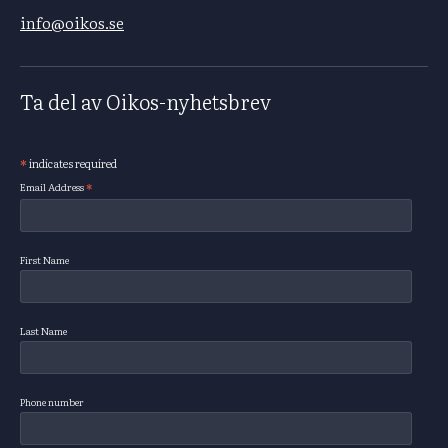
info@oikos.se
Ta del av Oikos-nyhetsbrev
*
indicates required
Subscribe
*
Email Address
First Name
Last Name
Phone number