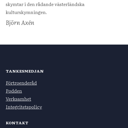
skymtar i den rådande västerländska
kulturskymningen.
Björn Axén
TANKESMEDJAN
Förtroenderåd
Podden
Verksamhet
Integritetspolicy
KONTAKT