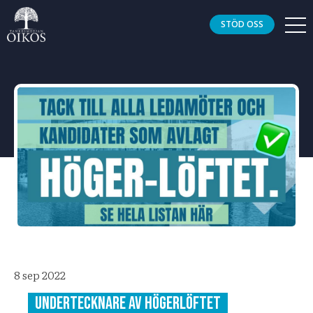
STÖD OSS
8 sep 2022
Undertecknare av Högerlöftet