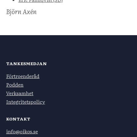
Björn Axén
TANKESMEDJAN
Förtroenderåd
Podden
Verksamhet
Integritetspolicy
KONTAKT
info@oikos.se