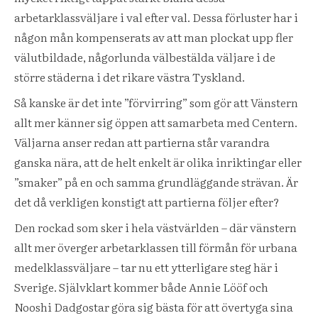
arbetarklassväljare i val efter val. Dessa förluster har i
någon mån kompenserats av att man plockat upp fler
välutbildade, någorlunda välbestälda väljare i de
större städerna i det rikare västra Tyskland.
Så kanske är det inte ”förvirring” som gör att Vänstern
allt mer känner sig öppen att samarbeta med Centern.
Väljarna anser redan att partierna står varandra
ganska nära, att de helt enkelt är olika inriktingar eller
”smaker” på en och samma grundläggande strävan. Är
det då verkligen konstigt att partierna följer efter?
Den rockad som sker i hela västvärlden – där vänstern
allt mer överger arbetarklassen till förmån för urbana
medelklassväljare – tar nu ett ytterligare steg här i
Sverige. Självklart kommer både Annie Lööf och
Nooshi Dadgostar göra sig bästa för att övertyga sina