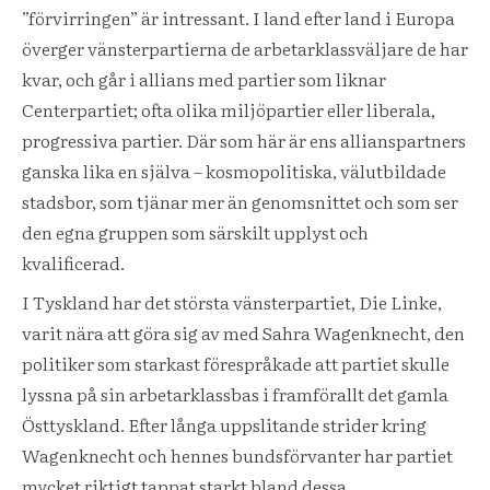
”förvirringen” är intressant. I land efter land i Europa
överger vänsterpartierna de arbetarklassväljare de har
kvar, och går i allians med partier som liknar
Centerpartiet; ofta olika miljöpartier eller liberala,
progressiva partier. Där som här är ens allianspartners
ganska lika en själva – kosmopolitiska, välutbildade
stadsbor, som tjänar mer än genomsnittet och som ser
den egna gruppen som särskilt upplyst och
kvalificerad.
I Tyskland har det största vänsterpartiet, Die Linke,
varit nära att göra sig av med Sahra Wagenknecht, den
politiker som starkast förespråkade att partiet skulle
lyssna på sin arbetarklassbas i framförallt det gamla
Östtyskland. Efter långa uppslitande strider kring
Wagenknecht och hennes bundsförvanter har partiet
mycket riktigt tappat starkt bland dessa