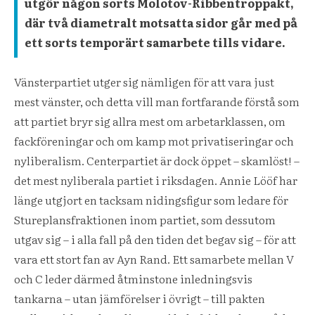
utgör någon sorts Molotov-Ribbentroppakt,
där två diametralt motsatta sidor går med på
ett sorts temporärt samarbete tills vidare.
Vänsterpartiet utger sig nämligen för att vara just
mest vänster, och detta vill man fortfarande förstå som
att partiet bryr sig allra mest om arbetarklassen, om
fackföreningar och om kamp mot privatiseringar och
nyliberalism. Centerpartiet är dock öppet – skamlöst! –
det mest nyliberala partiet i riksdagen. Annie Lööf har
länge utgjort en tacksam nidingsfigur som ledare för
Stureplansfraktionen inom partiet, som dessutom
utgav sig – i alla fall på den tiden det begav sig – för att
vara ett stort fan av Ayn Rand. Ett samarbete mellan V
och C leder därmed åtminstone inledningsvis
tankarna – utan jämförelser i övrigt – till pakten