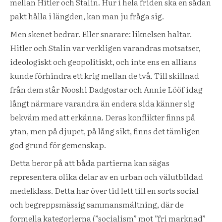
mellan Hitler och Stalin. Hur i hela friden ska en sådan
pakt hålla i längden, kan man ju fråga sig.
Men skenet bedrar. Eller snarare: liknelsen haltar.
Hitler och Stalin var verkligen varandras motsatser,
ideologiskt och geopolitiskt, och inte ens en allians
kunde förhindra ett krig mellan de två. Till skillnad
från dem står Nooshi Dadgostar och Annie Lööf idag
långt närmare varandra än endera sida känner sig
bekväm med att erkänna. Deras konflikter finns på
ytan, men på djupet, på lång sikt, finns det tämligen
god grund för gemenskap.
Detta beror på att båda partierna kan sägas
representera olika delar av en urban och välutbildad
medelklass. Detta har över tid lett till en sorts social
och begreppsmässig sammansmältning, där de
formella kategorierna (”socialism” mot ”fri marknad”