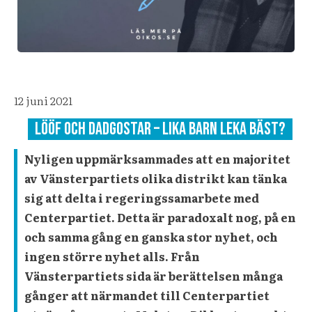
12 juni 2021
Lööf och Dadgostar – Lika barn leka bäst?
Nyligen uppmärksammades att en majoritet
av Vänsterpartiets olika distrikt kan tänka
sig att delta i regeringssamarbete med
Centerpartiet. Detta är paradoxalt nog, på en
och samma gång en ganska stor nyhet, och
ingen större nyhet alls. Från
Vänsterpartiets sida är berättelsen många
gånger att närmandet till Centerpartiet