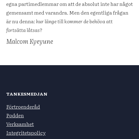
egna partimedlemmar om att de absolut inte har något
gemensamt med varandra. Men den egentliga frågan
är nu denna:
hur länge till kommer de behöva att
fortsätta låtsas?
Malcom Kyeyune
TANKESMEDJAN
Förtroenderåd
Podden
Verksamhet
Integritetspolicy