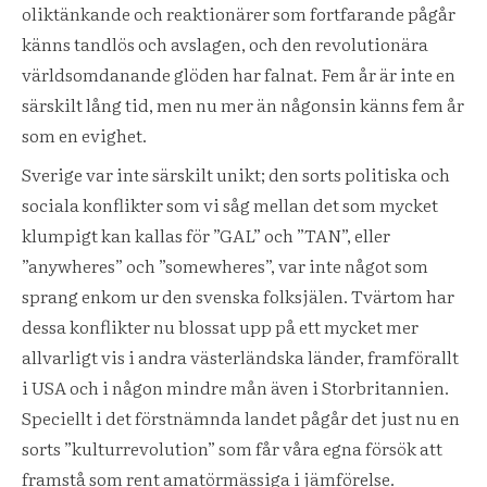
oliktänkande och reaktionärer som fortfarande pågår
känns tandlös och avslagen, och den revolutionära
världsomdanande glöden har falnat. Fem år är inte en
särskilt lång tid, men nu mer än någonsin känns fem år
som en evighet.
Sverige var inte särskilt unikt; den sorts politiska och
sociala konflikter som vi såg mellan det som mycket
klumpigt kan kallas för ”GAL” och ”TAN”, eller
”anywheres” och ”somewheres”, var inte något som
sprang enkom ur den svenska folksjälen. Tvärtom har
dessa konflikter nu blossat upp på ett mycket mer
allvarligt vis i andra västerländska länder, framförallt
i USA och i någon mindre mån även i Storbritannien.
Speciellt i det förstnämnda landet pågår det just nu en
sorts ”kulturrevolution” som får våra egna försök att
framstå som rent amatörmässiga i jämförelse.