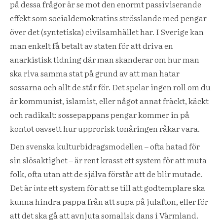
på dessa frågor är se mot den enormt passiviserande
effekt som socialdemokratins strösslande med pengar
över det (syntetiska) civilsamhället har. I Sverige kan
man enkelt få betalt av staten för att driva en
anarkistisk tidning där man skanderar om hur man
ska riva samma stat på grund av att man hatar
sossarna och allt de står för. Det spelar ingen roll om du
är kommunist, islamist, eller något annat fräckt, käckt
och radikalt: sossepappans pengar kommer in på
kontot oavsett hur upprorisk tonåringen råkar vara.
Den svenska kulturbidragsmodellen – ofta hatad för
sin slösaktighet – är rent krasst ett system för att muta
folk, ofta utan att de själva förstår att de blir mutade.
Det är
inte
ett system för att se till att godtemplare ska
kunna hindra pappa från att supa på julafton, eller för
att det ska gå att avnjuta somalisk dans i Värmland.