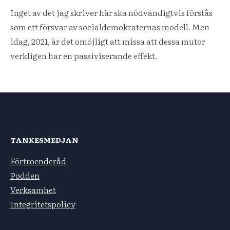
Inget av det jag skriver här ska nödvändigtvis förstås
som ett försvar av socialdemokraternas modell. Men
idag, 2021, är det omöjligt att missa att dessa mutor
verkligen har en passiviserande effekt.
TANKESMEDJAN
Förtroenderåd
Podden
Verksamhet
Integritetspolicy