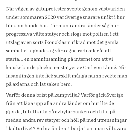
När vågen av gatuprotester svepte genom västvärlden
under sommaren 2020 var Sverige snarare unikt i hur
lite som hände här. Där man i andra länder såg hur
progressiva välte statyer och slogs mot polisen i ett
utslag av en sorts ikonoklasm riktad mot det gamla
samhället, ägnade sig våra egna radikaler åt att
starta… en namninsamling på internet om att vi
kanske borde plocka ner statyer av Carl von Linné. När
insamlingen inte fick särskilt många namn ryckte man
på axlarna och lät saken bero.
Varför denna brist på kampvilja? Varför gick Sverige
från att läxa upp alla andra länder om hur lite de
gjorde, till att sitta på avbytarbänken och titta på
medan andra rev statyer och höll på med utrensningar
i kulturlivet? En bra ände att börja i om man vill svara