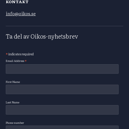
KONTAKT
info@oikos.se
Ta del av Oikos-nyhetsbrev
*
indicates required
Subscribe
*
Email Address
First Name
Last Name
Phone number