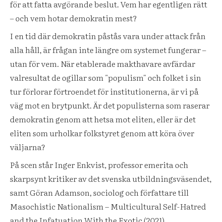
för att fatta avgörande beslut. Vem har egentligen rätt
– och vem hotar demokratin mest?
I en tid där demokratin påstås vara under attack från
alla håll, är frågan inte längre om systemet fungerar –
utan för vem. När etablerade makthavare avfärdar
valresultat de ogillar som "populism" och folket i sin
tur förlorar förtroendet för institutionerna, är vi på
väg mot en brytpunkt. Är det populisterna som raserar
demokratin genom att hetsa mot eliten, eller är det
eliten som urholkar folkstyret genom att köra över
väljarna?
På scen står Inger Enkvist, professor emerita och
skarpsynt kritiker av det svenska utbildningsväsendet,
samt Göran Adamson, sociolog och författare till
Masochistic Nationalism – Multicultural Self-Hatred
and the Infatuation With the Exotic (2021).