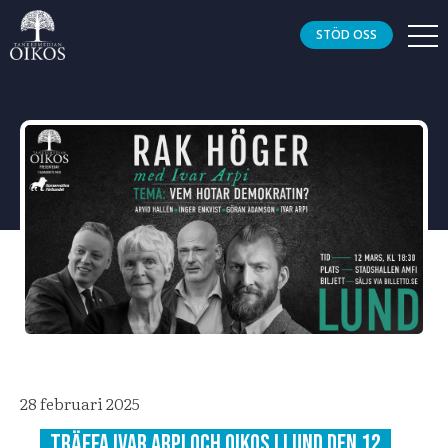
STÖD OSS
28 februari 2025
Träffa Ivar Arpi och Oikos i Lund den 12