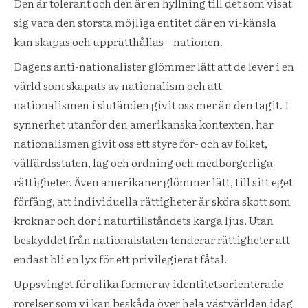
Den är tolerant och den är en hyllning till det som visat
sig vara den största möjliga entitet där en vi-känsla
kan skapas och upprätthållas – nationen.
Dagens anti-nationalister glömmer lätt att de lever i en
värld som skapats av nationalism och att
nationalismen i slutänden givit oss mer än den tagit. I
synnerhet utanför den amerikanska kontexten, har
nationalismen givit oss ett styre för- och av folket,
välfärdsstaten, lag och ordning och medborgerliga
rättigheter. Även amerikaner glömmer lätt, till sitt eget
förfång, att individuella rättigheter är sköra skott som
kroknar och dör i naturtillståndets karga ljus. Utan
beskyddet från nationalstaten tenderar rättigheter att
endast bli en lyx för ett privilegierat fåtal.
Uppsvinget för olika former av identitetsorienterade
rörelser som vi kan beskåda över hela västvärlden idag