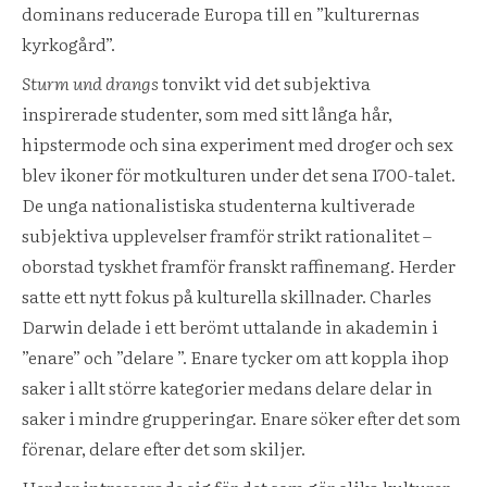
dominans reducerade Europa till en ”kulturernas
kyrkogård”.
Sturm und drangs
tonvikt vid det subjektiva
inspirerade studenter, som med sitt långa hår,
hipstermode och sina experiment med droger och sex
blev ikoner för motkulturen under det sena 1700-talet.
De unga nationalistiska studenterna kultiverade
subjektiva upplevelser framför strikt rationalitet –
oborstad tyskhet framför franskt raffinemang. Herder
satte ett nytt fokus på kulturella skillnader. Charles
Darwin delade i ett berömt uttalande in akademin i
”enare” och ”delare ”. Enare tycker om att koppla ihop
saker i allt större kategorier medans delare delar in
saker i mindre grupperingar. Enare söker efter det som
förenar, delare efter det som skiljer.
Herder intresserade sig för det som gör olika kulturer