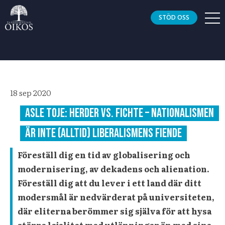
STÖD OSS
18 sep 2020
ASLE TOJE: HERDER VS. FICHTE – Nationalismen
är inte (alltid) liberalismens fiende
Föreställ dig en tid av globalisering och
modernisering, av dekadens och alienation.
Föreställ dig att du lever i ett land där ditt
modersmål är nedvärderat på universiteten,
där eliterna berömmer sig själva för att hysa
större lojalitet med utlänningar än med sina